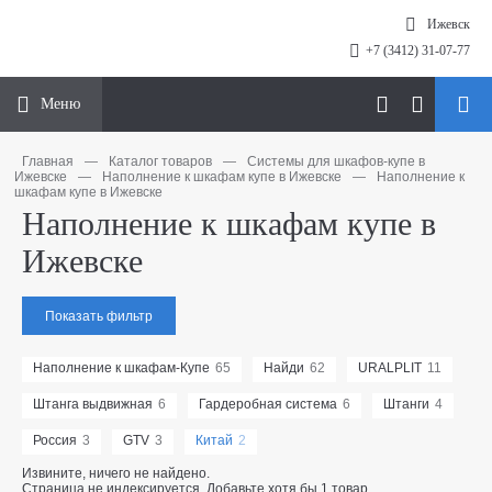
Ижевск
+7 (3412) 31-07-77
Меню
Главная
—
Каталог товаров
—
Системы для шкафов-купе в
Ижевске
—
Наполнение к шкафам купе в Ижевске
—
Наполнение к
шкафам купе в Ижевске
Наполнение к шкафам купе в
Ижевске
Показать фильтр
Наполнение к шкафам-Купе
65
Найди
62
URALPLIT
11
Штанга выдвижная
6
Гардеробная система
6
Штанги
4
Россия
3
GTV
3
Китай
2
Извините, ничего не найдено.
Страница не индексируется. Добавьте хотя бы 1 товар.