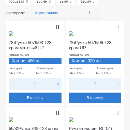
Торцевая
6
256мм
6
32мм
5
320мм
5
Сортировка:
78)Ручка 5076/03-128
79)Ручка 5076/06-128
хром матовый UP
хром UP
Артикул: 007803
Артикул: 007804
Кол-во: 480 шт.
Кол-во: 320 шт.
Ваша цена:
Оптовая цена:
Ваша цена:
Оптовая цена:
54.78
47.60
54.78
47.60
₽
/шт
₽
/шт
₽
/шт
₽
/шт
В корзину
В корзину
66/3)Ручка 345-128 хром
Ручка-рейлинг RL(04)