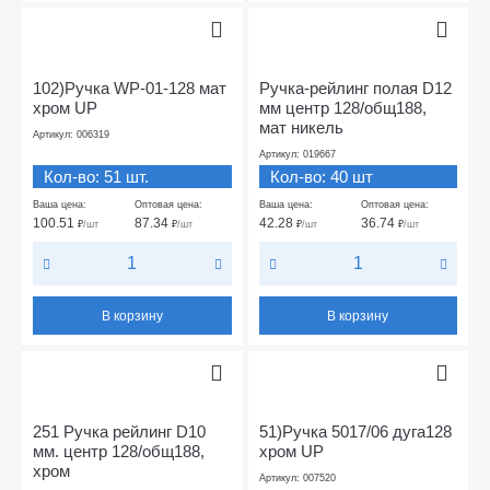
102)Ручка WP-01-128 мат
Ручка-рейлинг полая D12
хром UP
мм центр 128/общ188,
мат никель
Артикул: 006319
Артикул: 019667
Кол-во: 51 шт.
Кол-во: 40 шт
Ваша цена:
Оптовая цена:
Ваша цена:
Оптовая цена:
100.51
87.34
42.28
36.74
₽
/шт
₽
/шт
₽
/шт
₽
/шт
В корзину
В корзину
251 Ручка рейлинг D10
51)Ручка 5017/06 дуга128
мм. центр 128/общ188,
хром UP
хром
Артикул: 007520