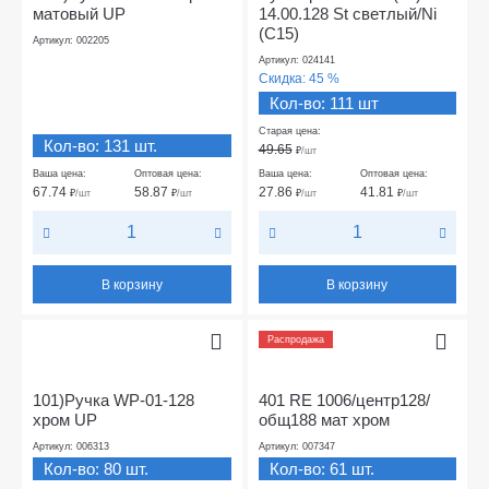
матовый UP
14.00.128 St светлый/Ni
(С15)
Артикул: 002205
Артикул: 024141
Скидка:
45 %
Кол-во: 111 шт
Старая цена:
Кол-во: 131 шт.
49.65
₽
/шт
Ваша цена:
Оптовая цена:
Ваша цена:
Оптовая цена:
67.74
58.87
27.86
41.81
₽
/шт
₽
/шт
₽
/шт
₽
/шт
В корзину
В корзину
Распродажа
101)Ручка WP-01-128
401 RE 1006/центр128/
хром UP
общ188 мат хром
Артикул: 006313
Артикул: 007347
Кол-во: 80 шт.
Кол-во: 61 шт.