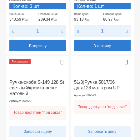
Кол-во: 3 шт
Кол-во: 1 шт
Ваша цена:
Оптовая цена:
Ваша цена:
Оптовая цена:
343.59
289.34
93.18
80.97
₽
/шт
₽
/шт
₽
/шт
₽
/шт
В корзину
В корзину
Распродажа
Ручка-скоба S-149 128 St
51/3)Ручка 5017/06
светлый/кромка-венге
дуга128 мат хром UP
матовый
Артикул: 007523
Артикул: 000720
Товар доступен "под заказ"
Товар доступен "под заказ"
Запросить цену
Запросить цену