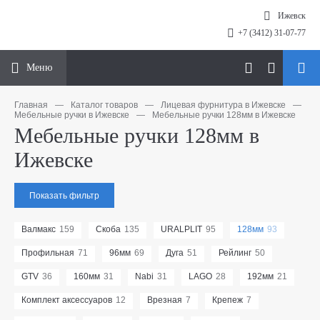
Ижевск
+7 (3412) 31-07-77
Меню
Главная
—
Каталог товаров
—
Лицевая фурнитура в Ижевске
—
Мебельные ручки в Ижевске
—
Мебельные ручки 128мм в Ижевске
Мебельные ручки 128мм в
Ижевске
Показать фильтр
Валмакс
159
Скоба
135
URALPLIT
95
128мм
93
Профильная
71
96мм
69
Дуга
51
Рейлинг
50
GTV
36
160мм
31
Nabi
31
LAGO
28
192мм
21
Комплект аксессуаров
12
Врезная
7
Крепеж
7