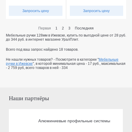
Запросить цену
Запросить цену
Первая
1
2
3
Последняя
Мебельные ручки 128мм в Ижевске, купить по выгодной цене от
28
руб.
до
344
руб.
в интернет магазине УралПлит.
Всего под ваш запрос найдено
18
товаров.
Не нашли нужных товаров? - Посмотрите в категории "
Мебельные
ручки в Ижевске
", в которой минимальная цена -
17 руб.
, максимальная
-
2 759 руб
, всего товаров в ней -
334
Наши партнёры
Алюминиевые профильные системы