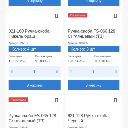
В корзину
В корзину
Распродажа
921-160 Ручка-скоба,
Ручка-скоба FS-066 128
Никель браш
Cr глянцевый (ТЗ)
Артикул: 097112
Артикул: 000685
Кол-во: 4 шт
Кол-во: 3 шт
Ваша цена:
Оптовая цена:
Ваша цена:
Оптовая цена:
105.68
91.83
191.54
161.30
₽
/шт
₽
/шт
₽
/шт
₽
/шт
В корзину
В корзину
Распродажа
Ручка-скоба FS-065 128
921-128 Ручка-скоба,
Cr глянцевый (ТЗ)
Черный
Артикул: 027412
Артикул: 096112