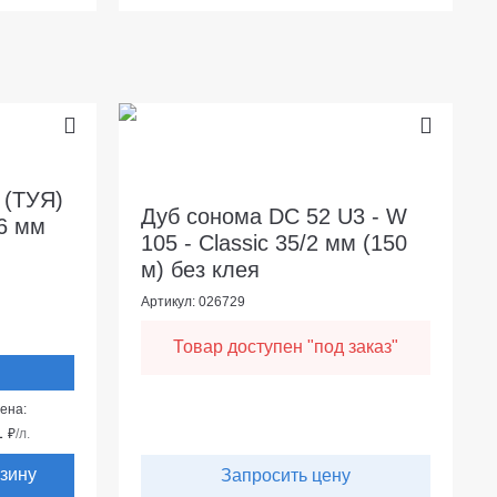
 (ТУЯ)
Дуб сонома DC 52 U3 - W
16 мм
105 - Classic 35/2 мм (150
м) без клея
Артикул: 026729
Товар доступен "под заказ"
ена:
1
₽
/л.
рзину
Запросить цену