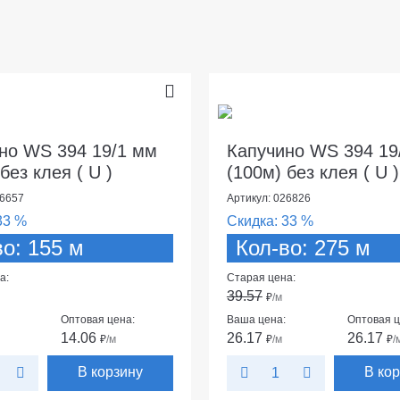
но WS 394 19/1 мм
Капучино WS 394 19
без клея ( U )
(100м) без клея ( U )
16657
Артикул: 026826
33 %
Скидка:
33 %
во: 155 м
Кол-во: 275 м
а:
Старая цена:
39.57
₽
/м
Оптовая цена:
Ваша цена:
Оптовая ц
14.06
26.17
26.17
₽
/м
₽
/м
₽
/
В корзину
В ко