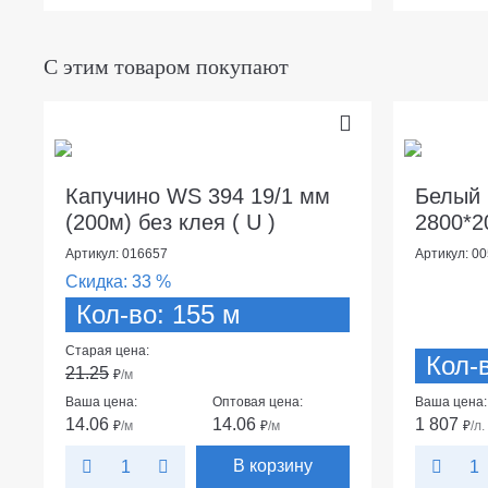
С этим товаром покупают
Капучино WS 394 19/1 мм
Белый
(200м) без клея ( U )
2800*2
Артикул: 016657
Артикул: 0
Скидка:
33 %
Кол-во: 155 м
Старая цена:
Кол-в
21.25
₽
/м
Ваша цена:
Оптовая цена:
Ваша цена:
14.06
14.06
1 807
₽
/м
₽
/м
₽
/л.
В корзину