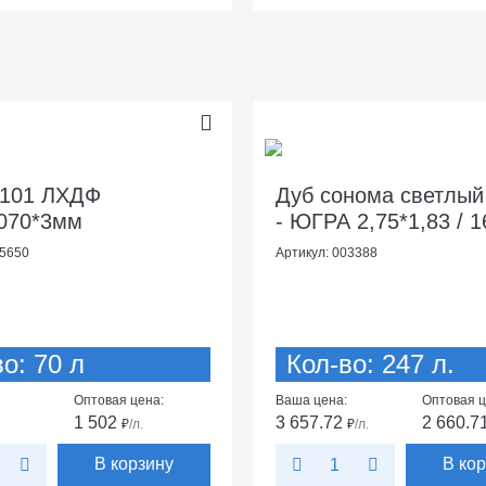
 101 ЛХДФ
Дуб сонома светлый
070*3мм
- ЮГРА 2,75*1,83 / 
05650
Артикул: 003388
о: 70 л
Кол-во: 247 л.
Оптовая цена:
Ваша цена:
Оптовая ц
1 502
3 657.72
2 660.7
₽
/л.
₽
/л.
В корзину
В ко