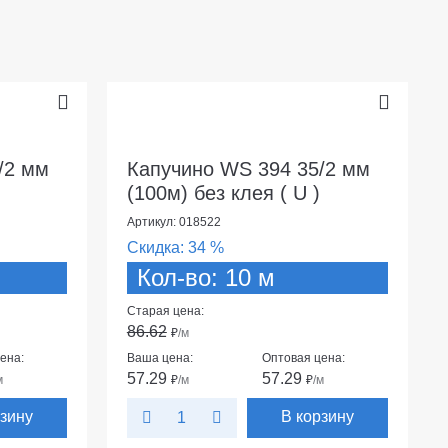
/2 мм
Капучино WS 394 35/2 мм
(100м) без клея ( U )
Артикул: 018522
Скидка:
34 %
Кол-во: 10 м
Старая цена:
86.62
₽
/м
ена:
Ваша цена:
Оптовая цена:
57.29
57.29
м
₽
/м
₽
/м
рзину
В корзину