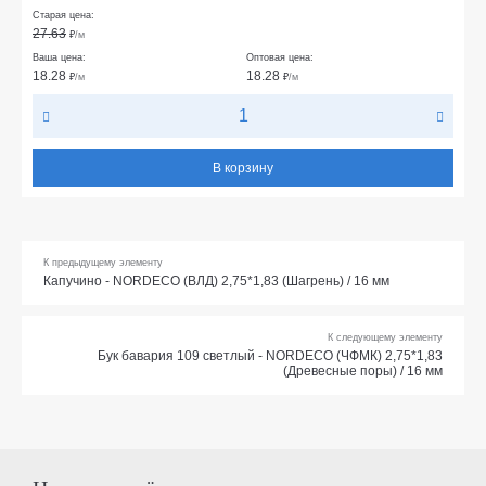
Старая цена:
27.63
₽
/м
Ваша цена:
Оптовая цена:
18.28
18.28
₽
/м
₽
/м
В корзину
К предыдущему элементу
Капучино - NORDECO (ВЛД) 2,75*1,83 (Шагрень) / 16 мм
К следующему элементу
Бук бавария 109 светлый - NORDECO (ЧФМК) 2,75*1,83
(Древесные поры) / 16 мм