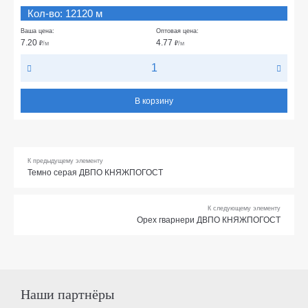
Кол-во: 12120 м
Ваша цена:
Оптовая цена:
7.20
4.77
₽
/м
₽
/м
В корзину
К предыдущему элементу
Темно серая ДВПО КНЯЖПОГОСТ
К следующему элементу
Орех гварнери ДВПО КНЯЖПОГОСТ
Наши партнёры