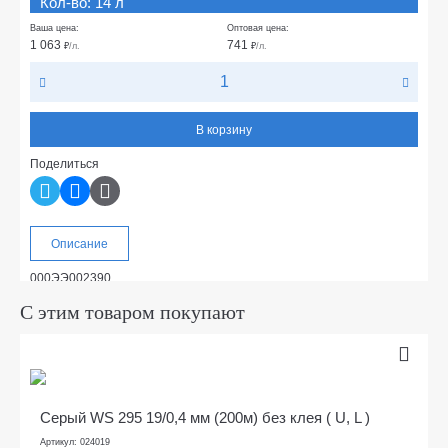
Кол-во: 14 л
Ваша цена:
Оптовая цена:
1 063
741
₽
/л.
₽
/л.
В корзину
Поделиться
Описание
000ЭЭ002390
С этим товаром покупают
Серый WS 295 19/0,4 мм (200м) без клея ( U, L )
Артикул: 024019