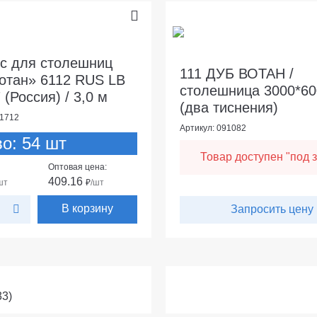
с для столешниц
111 ДУБ ВОТАН /
отан» 6112 RUS LB
столешница 3000*60
 (Россия) / 3,0 м
(два тиснения)
91712
Артикул: 091082
во: 54 шт
Товар доступен "под з
Оптовая цена:
409.16
шт
₽
/шт
В корзину
Запросить цену
33)