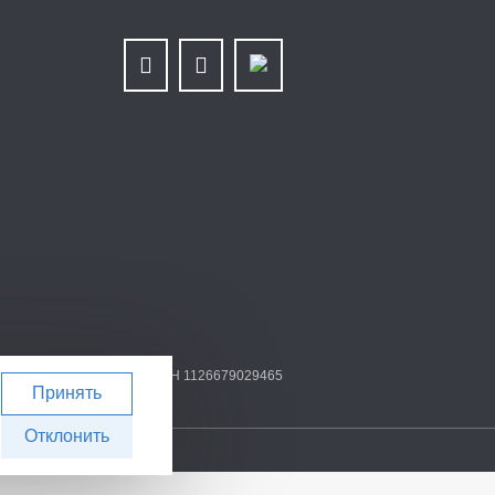
79025768/667901001 | ОГРН 1126679029465
Принять
Отклонить