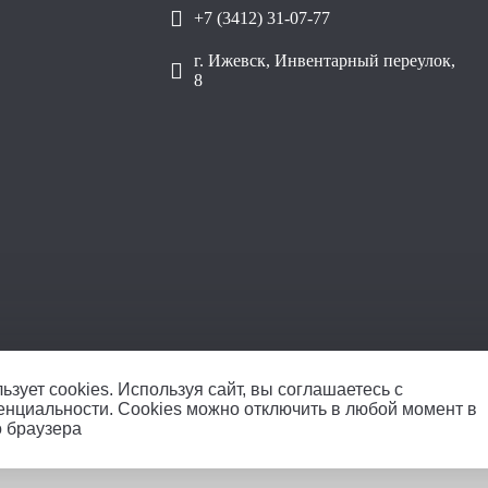
+7 (3412) 31-07-77
г. Ижевск, Инвентарный переулок,
8
ООО «Уралплит» | ИНН/КПП 66
ьзует cookies.
Используя сайт, вы соглашаетесь с
енциальности
. Cookies можно отключить в любой момент в
о браузера