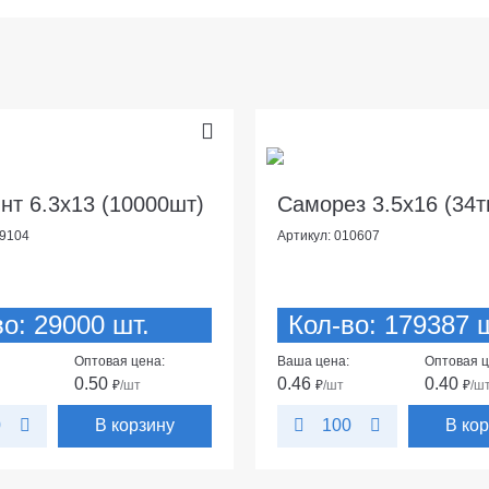
нт 6.3х13 (10000шт)
Саморез 3.5х16 (34т
09104
Артикул: 010607
о: 29000 шт.
Кол-во: 179387 ш
Оптовая цена:
Ваша цена:
Оптовая ц
0.50
0.46
0.40
₽
/шт
₽
/шт
₽
/ш
В корзину
В ко
0
100