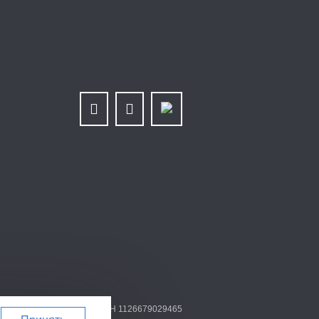
79025768/667901001 | ОГРН 1126679029465