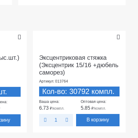
ыс.шт.)
Эксцентриковая стяжка
(Эксцентрик 15/16 +дюбель
саморез)
Артикул: 013764
Кол-во: 30792 компл.
т.
Ваша цена:
Оптовая цена:
ена:
6.73
5.85
₽
/компл.
₽
/компл.
т
В корзину
рзину